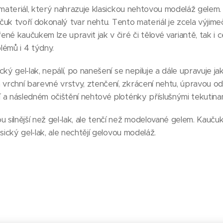
í materiál, který nahrazuje klasickou nehtovou modeláž gel
učuk tvoří dokonalý tvar nehtu. Tento materiál je zcela výjime
né kaučukem lze upravit jak v čiré či tělové variantě, tak i
lémů i 4 týdny.
ký gel-lak, nepálí, po nanešení se nepiluje a dále upravuje jak
rchní barevné vrstvy, ztenčení, zkrácení nehtu, úpravou odr
 a následném očištění nehtové ploténky příslušnými tekutinam
silnější než gel-lak, ale tenčí než modelované gelem. Kaučuk
sický gel-lak, ale nechtějí gelovou modeláž.