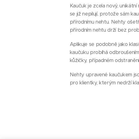
Kaučuk je zcela nový, unikátn
se již nepilují, protože sám ka
přírodnímu nehtu. Nehty ošetře
přírodním nehtu drží bez prob
Aplikuje se podobně jako klasic
kaučuku probíhá odbroušením v
kůžičky, případném odstranění
Nehty upravené kaučukem jsou 
pro klientky, kterým nedrží kla