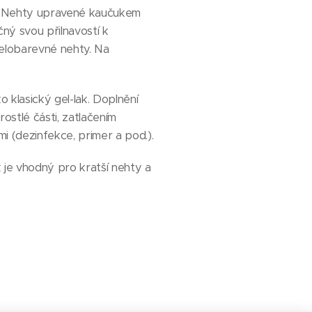
em. Nehty upravené kaučukem
čný svou přilnavostí k
 celobarevné nehty. Na
o klasický gel-lak. Doplnění
ostlé části, zatlačením
i (dezinfekce, primer a pod.).
 je vhodný pro kratší nehty a